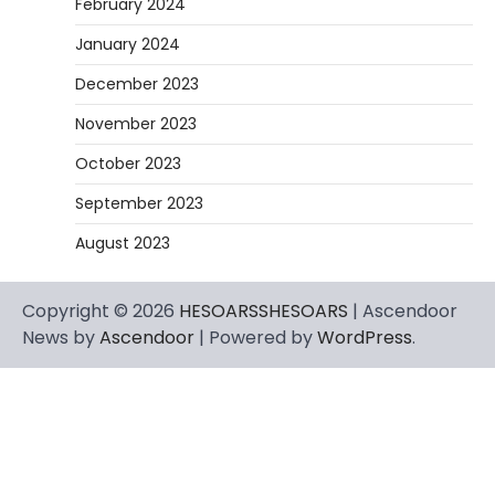
February 2024
January 2024
December 2023
November 2023
October 2023
September 2023
August 2023
Copyright © 2026
HESOARSSHESOARS
| Ascendoor
News by
Ascendoor
| Powered by
WordPress
.