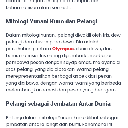
akan keberagaman aspek kehidupan dan
keharmonisan alam semesta.
Mitologi Yunani Kuno dan Pelangi
Dalam mitologi Yunani, pelangi diwakili oleh Iris, dewi
pelangi dan utusan para dewa. Dia adalah
penghubung antara
Olympus
, dunia dewa, dan
bumi, manusia. Iris sering digambarkan sebagai
pembawa pesan dengan sayap emas, melayang di
atas pelangi yang dia ciptakan. Warna pelangi
merepresentasikan berbagai aspek dari pesan
yang dia bawa, dengan warna-warni yang berbeda
melambangkan emosi dan pesan yang beragam.
Pelangi sebagai Jembatan Antar Dunia
Pelangi dalam mitologi Yunani kuno dilihat sebagai
jembatan antara langit dan bumi. Fenomena ini