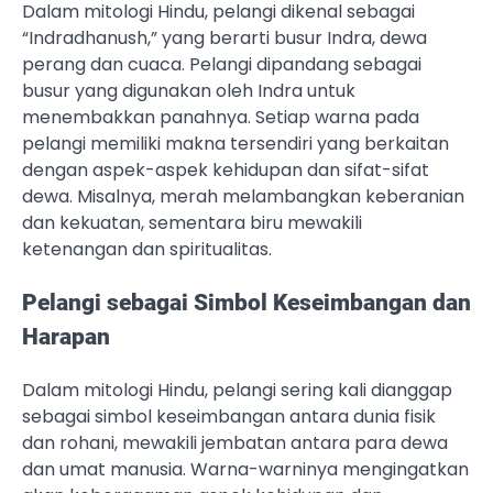
Dalam mitologi Hindu, pelangi dikenal sebagai
“Indradhanush,” yang berarti busur Indra, dewa
perang dan cuaca. Pelangi dipandang sebagai
busur yang digunakan oleh Indra untuk
menembakkan panahnya. Setiap warna pada
pelangi memiliki makna tersendiri yang berkaitan
dengan aspek-aspek kehidupan dan sifat-sifat
dewa. Misalnya, merah melambangkan keberanian
dan kekuatan, sementara biru mewakili
ketenangan dan spiritualitas.
Pelangi sebagai Simbol Keseimbangan dan
Harapan
Dalam mitologi Hindu, pelangi sering kali dianggap
sebagai simbol keseimbangan antara dunia fisik
dan rohani, mewakili jembatan antara para dewa
dan umat manusia. Warna-warninya mengingatkan