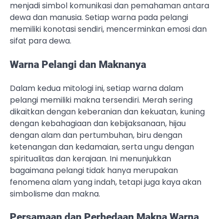
menjadi simbol komunikasi dan pemahaman antara
dewa dan manusia. Setiap warna pada pelangi
memiliki konotasi sendiri, mencerminkan emosi dan
sifat para dewa.
Warna Pelangi dan Maknanya
Dalam kedua mitologi ini, setiap warna dalam
pelangi memiliki makna tersendiri. Merah sering
dikaitkan dengan keberanian dan kekuatan, kuning
dengan kebahagiaan dan kebijaksanaan, hijau
dengan alam dan pertumbuhan, biru dengan
ketenangan dan kedamaian, serta ungu dengan
spiritualitas dan kerajaan. Ini menunjukkan
bagaimana pelangi tidak hanya merupakan
fenomena alam yang indah, tetapi juga kaya akan
simbolisme dan makna.
Persamaan dan Perbedaan Makna Warna