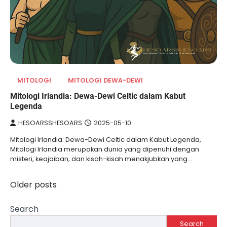
MITOLOGI
MITOLOGI DEWA-DEWI
Mitologi Irlandia: Dewa-Dewi Celtic dalam Kabut
Legenda
HESOARSSHESOARS
2025-05-10
Mitologi Irlandia: Dewa-Dewi Celtic dalam Kabut Legenda,
Mitologi Irlandia merupakan dunia yang dipenuhi dengan
misteri, keajaiban, dan kisah-kisah menakjubkan yang…
Older posts
Posts
navigation
Search
Search