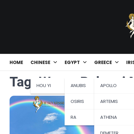
Skip
to
content
HOME
CHINESE
EGYPT
GREECE
IRI
Tag:
Warna Pelangi M
HOU YI
ANUBIS
APOLLO
OSIRIS
ARTEMIS
RA
ATHENA
DEMETER