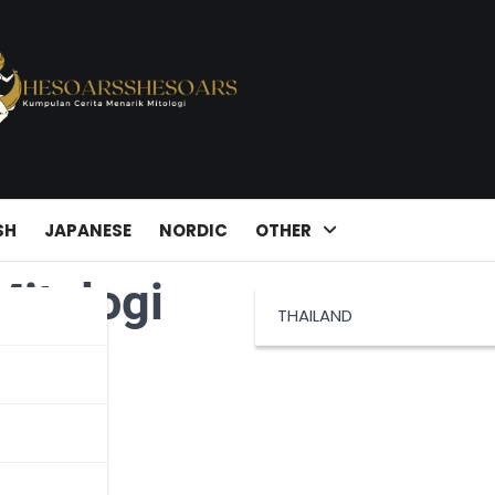
SH
JAPANESE
NORDIC
OTHER
itologi
THAILAND