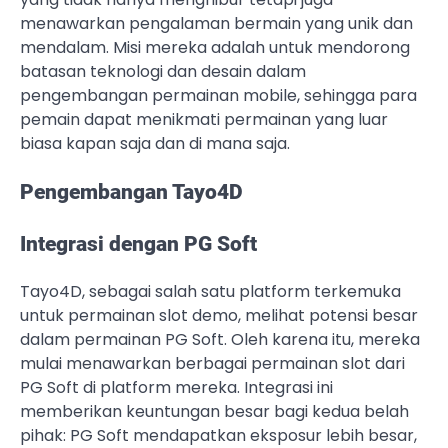
menawarkan pengalaman bermain yang unik dan
mendalam. Misi mereka adalah untuk mendorong
batasan teknologi dan desain dalam
pengembangan permainan mobile, sehingga para
pemain dapat menikmati permainan yang luar
biasa kapan saja dan di mana saja.
Pengembangan Tayo4D
Integrasi dengan PG Soft
Tayo4D, sebagai salah satu platform terkemuka
untuk permainan slot demo, melihat potensi besar
dalam permainan PG Soft. Oleh karena itu, mereka
mulai menawarkan berbagai permainan slot dari
PG Soft di platform mereka. Integrasi ini
memberikan keuntungan besar bagi kedua belah
pihak: PG Soft mendapatkan eksposur lebih besar,