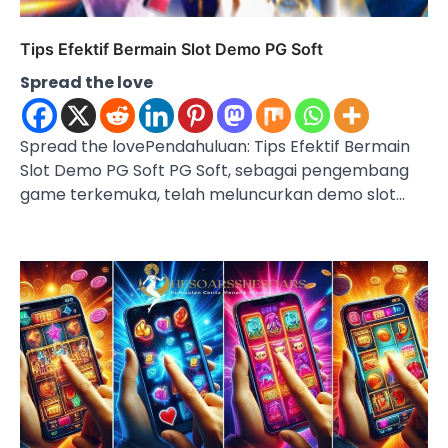
Tips Efektif Bermain Slot Demo PG Soft
Spread the love
Spread the lovePendahuluan: Tips Efektif Bermain
Slot Demo PG Soft PG Soft, sebagai pengembang
game terkemuka, telah meluncurkan demo slot…