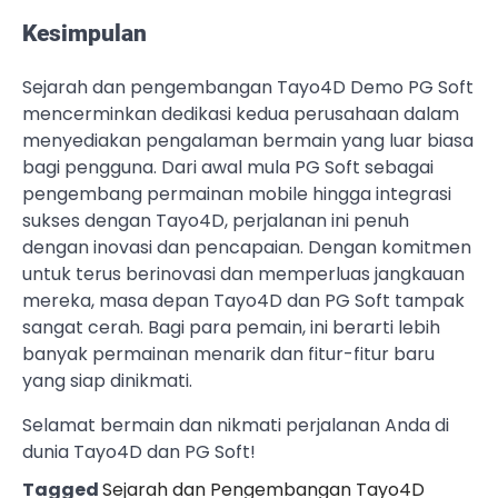
Kesimpulan
Sejarah dan pengembangan Tayo4D Demo PG Soft
mencerminkan dedikasi kedua perusahaan dalam
menyediakan pengalaman bermain yang luar biasa
bagi pengguna. Dari awal mula PG Soft sebagai
pengembang permainan mobile hingga integrasi
sukses dengan Tayo4D, perjalanan ini penuh
dengan inovasi dan pencapaian. Dengan komitmen
untuk terus berinovasi dan memperluas jangkauan
mereka, masa depan Tayo4D dan PG Soft tampak
sangat cerah. Bagi para pemain, ini berarti lebih
banyak permainan menarik dan fitur-fitur baru
yang siap dinikmati.
Selamat bermain dan nikmati perjalanan Anda di
dunia Tayo4D dan PG Soft!
Tagged
Sejarah dan Pengembangan Tayo4D