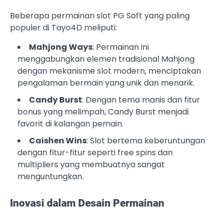
Beberapa permainan slot PG Soft yang paling
populer di Tayo4D meliputi:
Mahjong Ways
: Permainan ini
menggabungkan elemen tradisional Mahjong
dengan mekanisme slot modern, menciptakan
pengalaman bermain yang unik dan menarik.
Candy Burst
: Dengan tema manis dan fitur
bonus yang melimpah, Candy Burst menjadi
favorit di kalangan pemain.
Caishen Wins
: Slot bertema keberuntungan
dengan fitur-fitur seperti free spins dan
multipliers yang membuatnya sangat
menguntungkan.
Inovasi dalam Desain Permainan