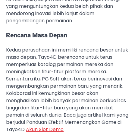
yang menguntungkan kedua belah pihak dan
mendorong inovasi lebih lanjut dalam
pengembangan permainan.
Rencana Masa Depan
Kedua perusahaan ini memiliki rencana besar untuk
masa depan. Tayo4D berencana untuk terus
memperluas katalog permainan mereka dan
meningkatkan fitur-fitur platform mereka.
Sementara itu, PG Soft akan terus berinovasi dan
mengembangkan permainan baru yang menarik.
Kolaborasi ini kemungkinan besar akan
menghasilkan lebih banyak permainan berkualitas
tinggi dan fitur-fitur baru yang akan memikat
pemain di seluruh dunia. Baca juga artikel kami yang
berjudul Panduan Efektif Memenangkan Game di
Tayo4D
Akun Slot Demo
.