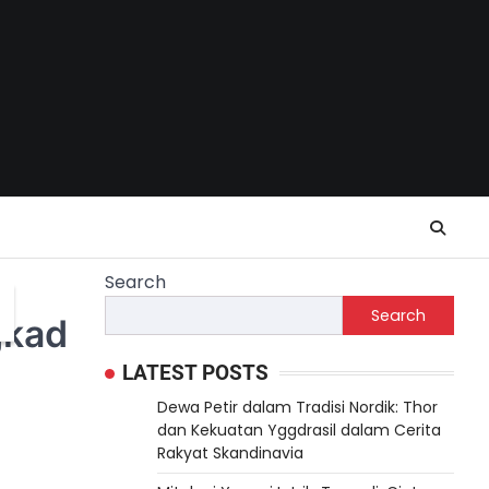
Search
Search
gkad
LATEST POSTS
Dewa Petir dalam Tradisi Nordik: Thor
dan Kekuatan Yggdrasil dalam Cerita
Rakyat Skandinavia