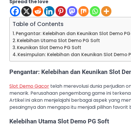
Spread the love
Table of Contents
Pengantar: Kelebihan dan Keunikan Slot Demo PG
Kelebihan Utama Slot Demo PG Soft
Keunikan Slot Demo PG Soft
Kesimpulan: Kelebihan dan Keunikan Slot Demo P
Pengantar: Kelebihan dan Keunikan Slot De
Slot Demo Gacor
telah merevolusi dunia perjudian 
menarik. Perusahaan pengembang game ini terkenal 
Artikel ini akan menjelajahi berbagai aspek yang m
pesaingnya dan mengapa itu menjadi pilihan favorit 
Kelebihan Utama Slot Demo PG Soft