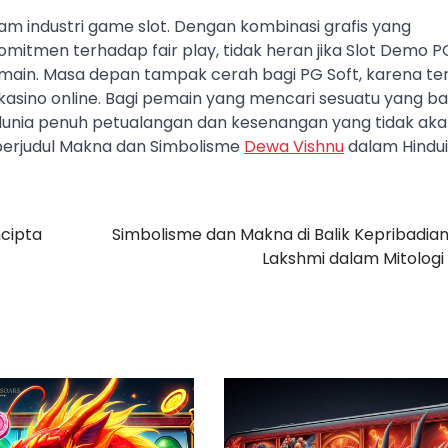
am industri game slot. Dengan kombinasi grafis yang
komitmen terhadap fair play, tidak heran jika Slot Demo P
emain. Masa depan tampak cerah bagi PG Soft, karena te
sino online. Bagi pemain yang mencari sesuatu yang ba
 dunia penuh petualangan dan kesenangan yang tidak ak
berjudul Makna dan Simbolisme
Dewa Vishnu
dalam Hindu
cipta
Simbolisme dan Makna di Balik Kepribadia
Lakshmi dalam Mitologi