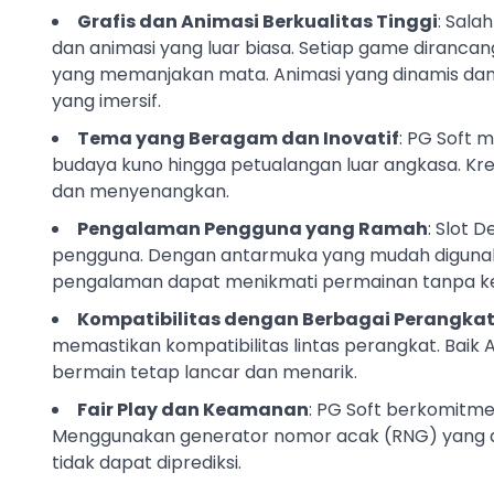
Grafis dan Animasi Berkualitas Tinggi
: Sala
dan animasi yang luar biasa. Setiap game dirancan
yang memanjakan mata. Animasi yang dinamis da
yang imersif.
Tema yang Beragam dan Inovatif
: PG Soft 
budaya kuno hingga petualangan luar angkasa. Kre
dan menyenangkan.
Pengalaman Pengguna yang Ramah
: Slot
pengguna. Dengan antarmuka yang mudah digunakan 
pengalaman dapat menikmati permainan tanpa kes
Kompatibilitas dengan Berbagai Perangka
memastikan kompatibilitas lintas perangkat. Baik
bermain tetap lancar dan menarik.
Fair Play dan Keamanan
: PG Soft berkomitme
Menggunakan generator nomor acak (RNG) yang dia
tidak dapat diprediksi.