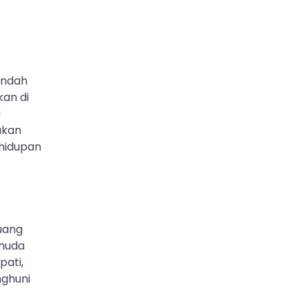
indah
an di
a
 akan
ehidupan
uang
 muda
pati,
ghuni