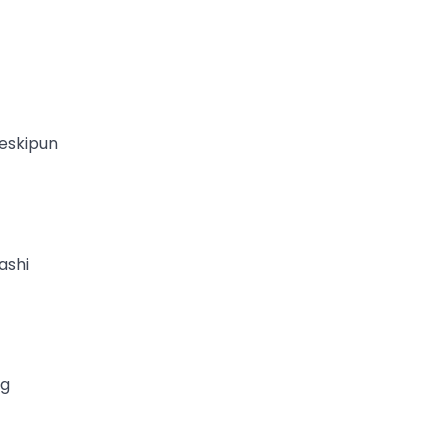
eskipun
ashi
ng