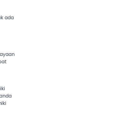
ak ada
rayaan
pat
iki
tanda
iki