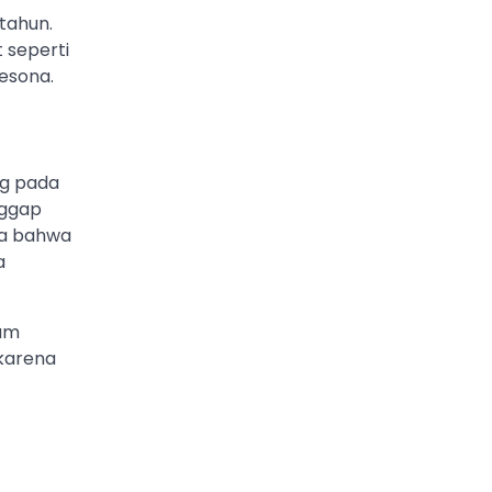
tahun.
 seperti
esona.
ng pada
nggap
ya bahwa
a
lam
 karena