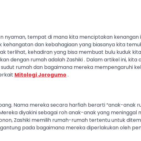
n nyaman, tempat di mana kita menciptakan kenangan 
k kehangatan dan kebahagiaan yang biasanya kita temuk
ak terlihat, kehadiran yang bisa membuat bulu kuduk kit
tkan dengan rumah adalah Zashiki . Dalam artikel ini, kita
etiap sudut rumah dan bagaimana mereka mempengaruhi k
erkait
Mitologi Jorogumo
.
epang. Nama mereka secara harfiah berarti “anak-anak r
” Mereka diyakini sebagai roh anak-anak yang meninggal
Konon, Zashiki memilih rumah-rumah tertentu untuk ditem
antung pada bagaimana mereka diperlakukan oleh pen