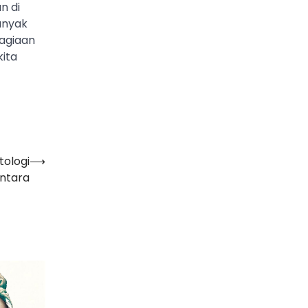
n di
anyak
agiaan
kita
tologi
⟶
ntara