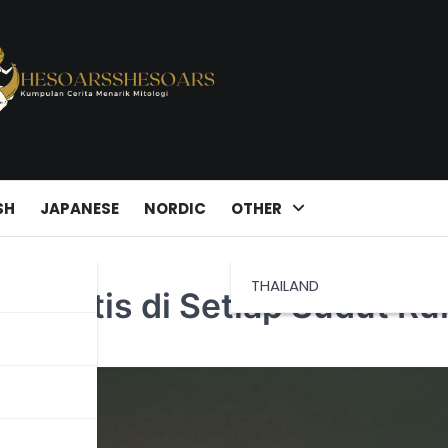
SH
JAPANESE
NORDIC
OTHER
THAILAND
an Mistis di Setiap Sudut R