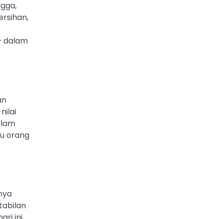
ngga,
rsihan,
– dalam
an
nilai
alam
au orang
nya
tabilan
ri ini,