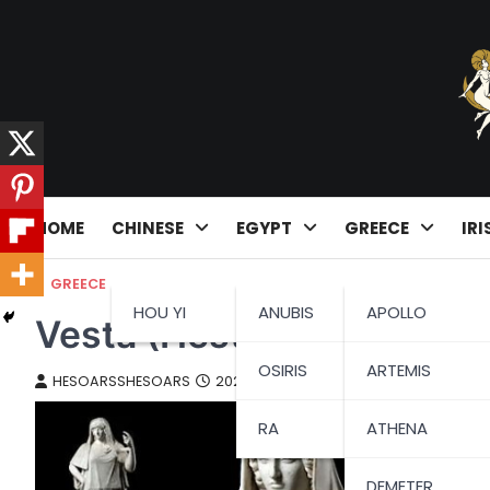
Skip
to
content
HOME
CHINESE
EGYPT
GREECE
IRI
GREECE
HOU YI
ANUBIS
APOLLO
Vesta (Hestia): Dewi Rum
OSIRIS
ARTEMIS
HESOARSSHESOARS
2024-02-01
RA
ATHENA
DEMETER