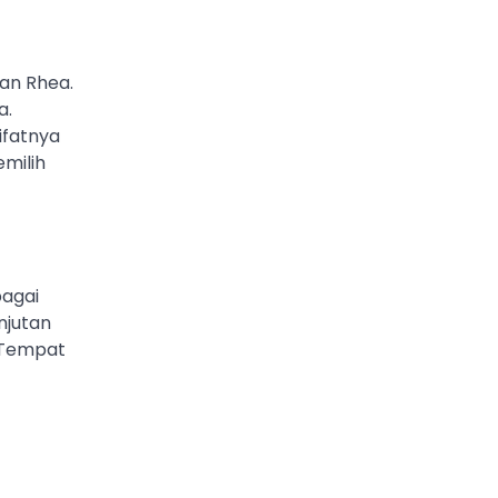
dan Rhea.
a.
ifatnya
emilih
bagai
njutan
, Tempat