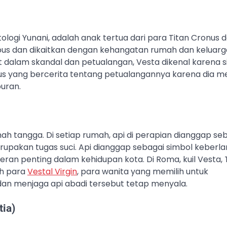
ologi Yunani, adalah anak tertua dari para Titan Cronus 
pus dan dikaitkan dengan kehangatan rumah dan keluarg
 dalam skandal dan petualangan, Vesta dikenal karena s
sus yang bercerita tentang petualangannya karena dia m
puran.
ah tangga. Di setiap rumah, api di perapian dianggap se
rupakan tugas suci. Api dianggap sebagai simbol keberla
i peran penting dalam kehidupan kota. Di Roma, kuil Vesta
eh para
Vestal Virgin
, para wanita yang memilih untuk
an menjaga api abadi tersebut tetap menyala.
tia)