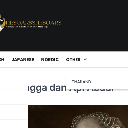
SH
JAPANESE
NORDIC
OTHER
THAILAND
ah Tangga dan Api Abadi