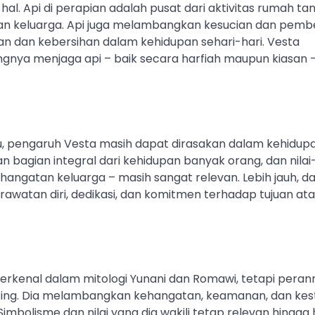
l. Api di perapian adalah pusat dari aktivitas rumah ta
 keluarga. Api juga melambangkan kesucian dan pembe
 dan kebersihan dalam kehidupan sehari-hari. Vesta
ingnya menjaga api – baik secara harfiah maupun kiasan 
u, pengaruh Vesta masih dapat dirasakan dalam kehidup
agian integral dari kehidupan banyak orang, dan nilai-
 kehangatan keluarga – masih sangat relevan. Lebih jauh, d
erawatan diri, dedikasi, dan komitmen terhadap tujuan at
erkenal dalam mitologi Yunani dan Romawi, tetapi peran
nting. Dia melambangkan kehangatan, keamanan, dan kes
olisme dan nilai yang dia wakili tetap relevan hingga ha