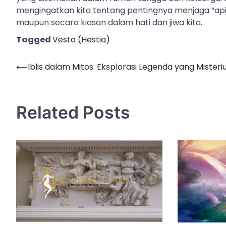
mengingatkan kita tentang pentingnya menjaga “api”
maupun secara kiasan dalam hati dan jiwa kita.
Tagged
Vesta (Hestia)
⟵
Iblis dalam Mitos: Eksplorasi Legenda yang Misteri
Post
navigation
Related Posts