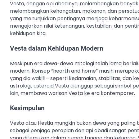
Vesta, dengan api abadinya, melambangkan banyak ha
melambangkan kehangatan, makanan, dan persatuan
yang menunjukkan pentingnya menjaga keharmonisan
mengajarkan nilai ketenangan, kestabilan, dan pent
kehidupan kita.
Vesta dalam Kehidupan Modern
Meskipun era dewa-dewa mitologi telah lama berlal
modern. Konsep “hearth and home” masih merupakan b
yang dia wakili – seperti kedamaian, stabilitas, dan
astrologi, asteroid Vesta dianggap sebagai simbol p
lain, membawa warisan Vesta ke era kontemporer.
Kesimpulan
Vesta atau Hestia mungkin bukan dewa yang paling t
sebagai penjaga perapian dan api abadi sangat pe
yang ditemukan dalam rumah tangga dan keluarga. Simb