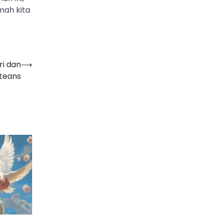
mah kita
ri dan
⟶
teans