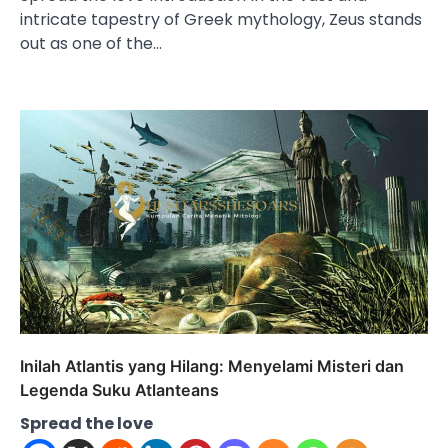
intricate tapestry of Greek mythology, Zeus stands
out as one of the…
Inilah Atlantis yang Hilang: Menyelami Misteri dan
Legenda Suku Atlanteans
Spread the love