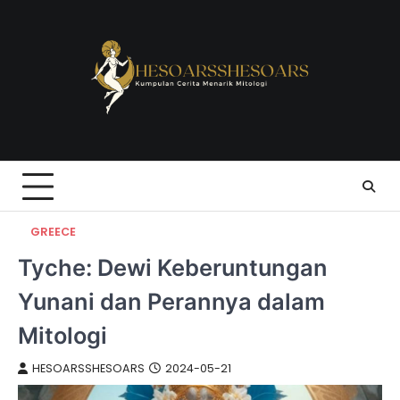
Skip
to
content
GREECE
Tyche: Dewi Keberuntungan
Yunani dan Perannya dalam
Mitologi
HESOARSSHESOARS
2024-05-21