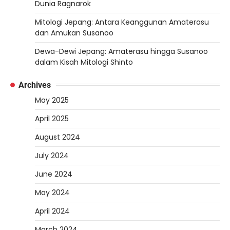
Dunia Ragnarok
Mitologi Jepang: Antara Keanggunan Amaterasu
dan Amukan Susanoo
Dewa-Dewi Jepang: Amaterasu hingga Susanoo
dalam Kisah Mitologi Shinto
Archives
May 2025
April 2025
August 2024
July 2024
June 2024
May 2024
April 2024
March 2024