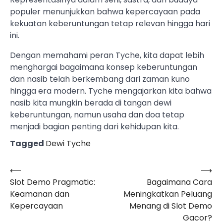
populer menunjukkan bahwa kepercayaan pada
kekuatan keberuntungan tetap relevan hingga hari
ini.
Dengan memahami peran Tyche, kita dapat lebih
menghargai bagaimana konsep keberuntungan
dan nasib telah berkembang dari zaman kuno
hingga era modern. Tyche mengajarkan kita bahwa
nasib kita mungkin berada di tangan dewi
keberuntungan, namun usaha dan doa tetap
menjadi bagian penting dari kehidupan kita.
Tagged
Dewi Tyche
⟵
⟶
Post
Slot Demo Pragmatic:
Bagaimana Cara
navigation
Keamanan dan
Meningkatkan Peluang
Kepercayaan
Menang di Slot Demo
Gacor?