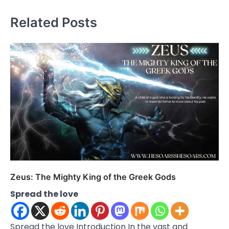
Related Posts
Zeus: The Mighty King of the Greek Gods
Spread the love
Spread the love Introduction In the vast and