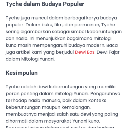
Tyche dalam Budaya Populer
Tyche juga muncul dalam berbagai karya budaya
populer. Dalam buku, film, dan permainan, Tyche
sering digambarkan sebagai simbol keberuntungan
dan nasib. Ini menunjukkan bagaimana mitologi
kuno masih mempengaruhi budaya modern. Baca
juga artikel kami yang berjudul
Dewi Eos
: Dewi Fajar
dalam Mitologi Yunani.
Kesimpulan
Tyche adalah dewi keberuntungan yang memiliki
peran penting dalam mitologi Yunani. Pengaruhnya
terhadap nasib manusia, baik dalam konteks
keberuntungan maupun kemalangan,
membuatnya menjadi salah satu dewi yang paling
dihormati dalam masyarakat Yunani kuno.
Representasinya dalam seni, sastra, dan budaya