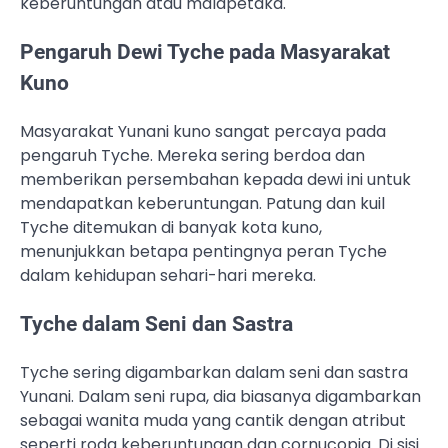
keberuntungan atau malapetaka.
Pengaruh Dewi Tyche pada Masyarakat
Kuno
Masyarakat Yunani kuno sangat percaya pada
pengaruh Tyche. Mereka sering berdoa dan
memberikan persembahan kepada dewi ini untuk
mendapatkan keberuntungan. Patung dan kuil
Tyche ditemukan di banyak kota kuno,
menunjukkan betapa pentingnya peran Tyche
dalam kehidupan sehari-hari mereka.
Tyche dalam Seni dan Sastra
Tyche sering digambarkan dalam seni dan sastra
Yunani. Dalam seni rupa, dia biasanya digambarkan
sebagai wanita muda yang cantik dengan atribut
seperti roda keberuntungan dan cornucopia. Di sisi