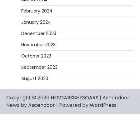
February 2024
January 2024
December 2023
November 2023
October 2023
September 2023
August 2023
Copyright © 2026
HESOARSSHESOARS
| Ascendoor
News by
Ascendoor
| Powered by
WordPress
.