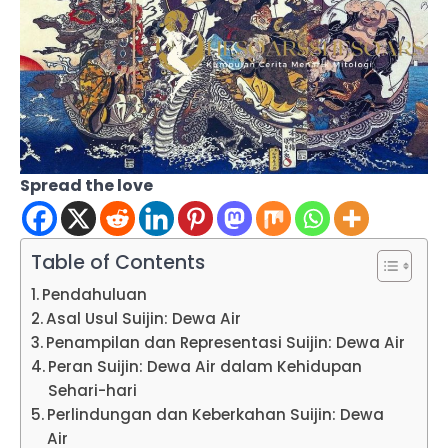
Spread the love
Table of Contents
Pendahuluan
Asal Usul Suijin: Dewa Air
Penampilan dan Representasi Suijin: Dewa Air
Peran Suijin: Dewa Air dalam Kehidupan
Sehari-hari
Perlindungan dan Keberkahan Suijin: Dewa
Air