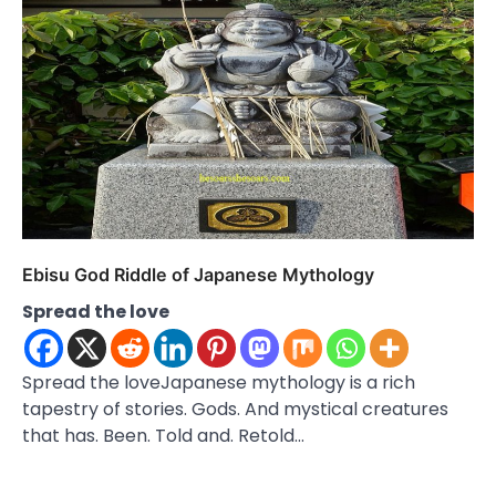
Ebisu God Riddle of Japanese Mythology
Spread the love
Spread the loveJapanese mythology is a rich
tapestry of stories. Gods. And mystical creatures
that has. Been. Told and. Retold…