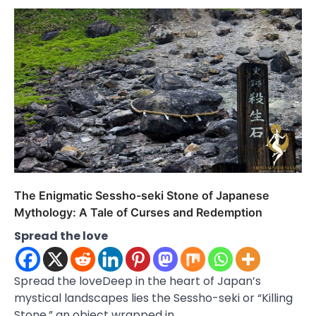
The Enigmatic Sessho-seki Stone of Japanese
Mythology: A Tale of Curses and Redemption
Spread the love
Spread the loveDeep in the heart of Japan’s
mystical landscapes lies the Sessho-seki or “Killing
Stone,” an object wrapped in…