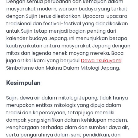
Dengan semua perubahan dan kemajuan dalam
masyarakat modern, warisan budaya yang terkait
dengan Suijin terus dilestarikan. Upacara-upacara
tradisional dan festival-festival yang didedikasikan
untuk Suijin tetap menjadi bagian penting dari
kalender budaya Jepang. Ini menunjukkan betapa
kuatnya ikatan antara masyarakat Jepang dengan
mitos dan legenda nenek moyang mereka. Baca
juga artikel kami yang berjudul
Dewa Tsukuyomi
:
Simbolisme dan Makna Dalam Mitologi Jepang.
Kesimpulan
Suijin, dewa air dalam mitologi Jepang, tidak hanya
merupakan entitas mitologis yang dipuja dalam
tradisi dan kepercayaan, tetapi juga memiliki
dampak yang signifikan dalam kehidupan modern.
Penghargaan terhadap alam dan sumber daya air,
serta pengaruhnya dalam seni, pendidikan, dan