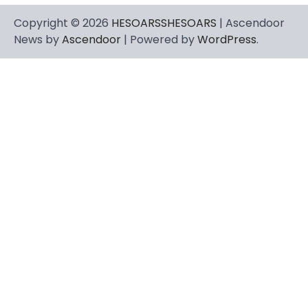
Copyright © 2026
HESOARSSHESOARS
| Ascendoor
News by
Ascendoor
| Powered by
WordPress
.