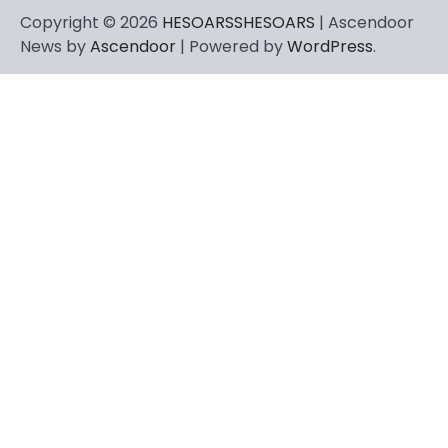
Copyright © 2026
HESOARSSHESOARS
| Ascendoor
News by
Ascendoor
| Powered by
WordPress
.